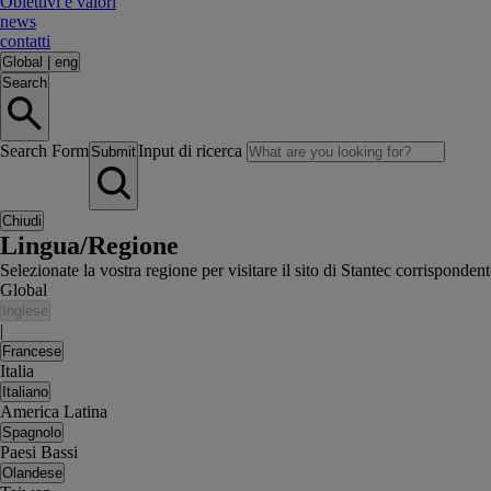
Obiettivi e valori
news
contatti
Global
|
eng
Search
Search Form
Input di ricerca
Submit
Chiudi
Lingua/Regione
Selezionate la vostra regione per visitare il sito di Stantec corrisponden
Global
Inglese
|
Francese
Italia
Italiano
America Latina
Spagnolo
Paesi Bassi
Olandese