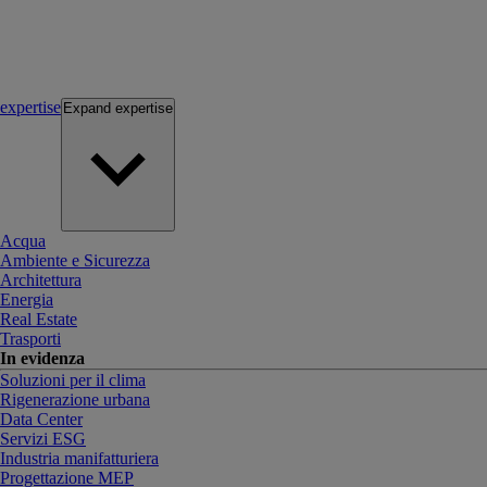
expertise
Expand
expertise
Acqua
Ambiente e Sicurezza
Architettura
Energia
Real Estate
Trasporti
In evidenza
Soluzioni per il clima
Rigenerazione urbana
Data Center
Servizi ESG
Industria manifatturiera
Progettazione MEP