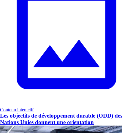
Contenu interactif
Les objectifs de développement durable (ODD) des
Nations Unies donnent une orientation