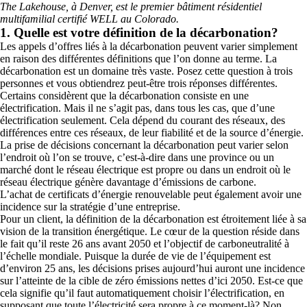
The Lakehouse, à Denver, est le premier bâtiment résidentiel
multifamilial certifié WELL au Colorado.
1. Quelle est votre définition de la décarbonation?
Les appels d’offres liés à la décarbonation peuvent varier simplement
en raison des différentes définitions que l’on donne au terme. La
décarbonation est un domaine très vaste. Posez cette question à trois
personnes et vous obtiendrez peut-être trois réponses différentes.
Certains considèrent que la décarbonation consiste en une
électrification. Mais il ne s’agit pas, dans tous les cas, que d’une
électrification seulement. Cela dépend du courant des réseaux, des
différences entre ces réseaux, de leur fiabilité et de la source d’énergie.
La prise de décisions concernant la décarbonation peut varier selon
l’endroit où l’on se trouve, c’est-à-dire dans une province ou un
marché dont le réseau électrique est propre ou dans un endroit où le
réseau électrique génère davantage d’émissions de carbone.
L’achat de certificats d’énergie renouvelable peut également avoir une
incidence sur la stratégie d’une entreprise.
Pour un client, la définition de la décarbonation est étroitement liée à sa
vision de la transition énergétique. Le cœur de la question réside dans
le fait qu’il reste 26 ans avant 2050 et l’objectif de carboneutralité à
l’échelle mondiale. Puisque la durée de vie de l’équipement est
d’environ 25 ans, les décisions prises aujourd’hui auront une incidence
sur l’atteinte de la cible de zéro émissions nettes d’ici 2050. Est-ce que
cela signifie qu’il faut automatiquement choisir l’électrification, en
supposant que toute l’électricité sera propre à ce moment-là? Non.