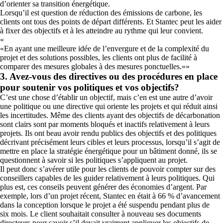
d’orienter sa transition énergétique.
Lorsqu’il est question de réduction des émissions de carbone, les
clients ont tous des points de départ différents. Et Stantec peut les aider
à fixer des objectifs et à les atteindre au rythme qui leur convient.
«
En ayant une meilleure idée de l’envergure et de la complexité du
projet et des solutions possibles, les clients ont plus de facilité à
comparer des mesures globales à des mesures ponctuelles.
»
3. Avez-vous des directives ou des procédures en place
pour soutenir vos politiques et vos objectifs?
C’est une chose d’établir un objectif, mais c’en est une autre d’avoir
une politique ou une directive qui oriente les projets et qui réduit ainsi
les incertitudes. Même des clients ayant des objectifs de décarbonation
sont clairs sont par moments bloqués et inactifs relativement à leurs
projets. Ils ont beau avoir rendu publics des objectifs et des politiques
décrivant précisément leurs cibles et leurs processus, lorsqu’il s’agit de
mettre en place la stratégie énergétique pour un bâtiment donné, ils se
questionnent à savoir si les politiques s’appliquent au projet.
Il peut donc s’avérer utile pour les clients de pouvoir compter sur des
conseillers capables de les guider relativement à leurs politiques. Qui
plus est, ces conseils peuvent générer des économies d’argent. Par
exemple, lors d’un projet récent, Stantec en était à 66 % d’avancement
dans la conception lorsque le projet a été suspendu pendant plus de
six mois. Le client souhaitait consulter à nouveau ses documents
directeurs pour savoir s’il devait vraiment appliquer les objectifs de