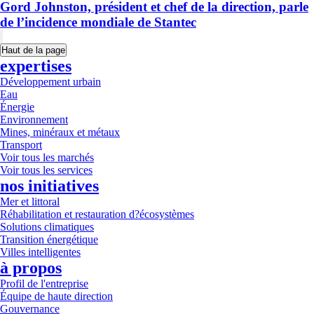
Gord Johnston, président et chef de la direction, parle
de l’incidence mondiale de Stantec
Haut de la page
expertises
Développement urbain
Eau
Énergie
Environnement
Mines, minéraux et métaux
Transport
Voir tous les marchés
Voir tous les services
nos initiatives
Mer et littoral
Réhabilitation et restauration d?écosystèmes
Solutions climatiques
Transition énergétique
Villes intelligentes
à propos
Profil de l'entreprise
Équipe de haute direction
Gouvernance