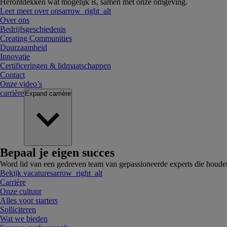
Herontdekken wat mogelijk is, samen met onze omgeving.
Leer meer over ons
arrow_right_alt
Over ons
Bedrijfsgeschiedenis
Creating Communities
Duurzaamheid
Innovatie
Certificeringen & lidmaatschappen
Contact
Onze video’s
carrière
Expand
carrière
Bepaal je eigen succes
Word lid van een gedreven team van gepassioneerde experts die houde
Bekijk vacatures
arrow_right_alt
Carrière
Onze cultuur
Alles voor starters
Solliciteren
Wat we bieden