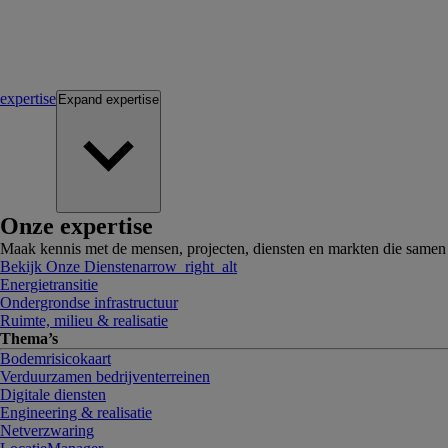
expertise
Expand
expertise
Onze expertise
Maak kennis met de mensen, projecten, diensten en markten die same
Bekijk Onze Diensten
arrow_right_alt
Energietransitie
Ondergrondse infrastructuur
Ruimte, milieu & realisatie
Thema’s
Bodemrisicokaart
Verduurzamen bedrijventerreinen
Digitale diensten
Engineering & realisatie
Netverzwaring