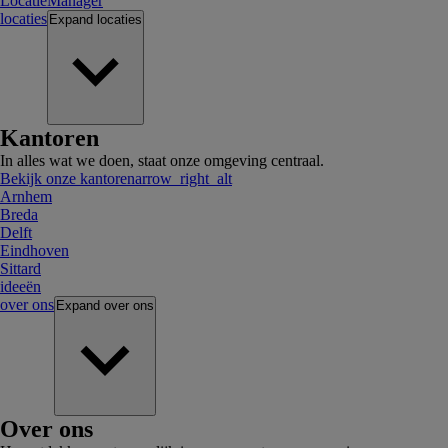
LocatieManager
locaties
Expand
locaties
Kantoren
In alles wat we doen, staat onze omgeving centraal.
Bekijk onze kantoren
arrow_right_alt
Arnhem
Breda
Delft
Eindhoven
Sittard
ideeën
over ons
Expand
over ons
Over ons