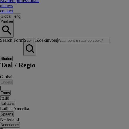
Ervaren professionals
nieuws
contact
Global
|
eng
Zoeken
Search Form
Zoekinvoer
Submit
Sluiten
Taal / Regio
Global
Engels
|
Frans
Italië
Italiaans
Latijns Amerika
Spaans
Nederland
Nederlands